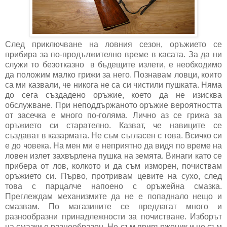
След приключване на ловния сезон, оръжието се
прибира за по-продължително време в касата. За да ни
служи то безотказно в бъдещите излети, е необходимо
да положим малко грижи за него. Познавам ловци, които
са ми казвали, че никога не са си чистили пушката. Няма
до сега създадено оръжие, което да не изисква
обслужване. При неподдържаното оръжие вероятността
от засечка е много по-голяма. Лично аз се грижа за
оръжието си старателно. Казват, че навиците се
създават в казармата. Не съм съгласен с това. Всичко си
е до човека. На мен ми е неприятно да видя по време на
ловен излет захвърлена пушка на земята. Винаги като се
прибера от лов, колкото и да съм изморен, почиствам
оръжието си. Първо, протривам цевите на сухо, след
това с парцалче напоено с оръжейна смазка.
Преглеждам механизмите да не е попаднало нещо и
смазвам. По магазините се предлагат много и
разнообразни принадлежности за почистване. Изборът
на смазки е разнообразен. Не съм привърженик и не съм