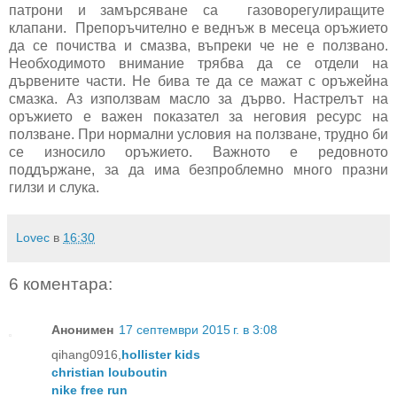
патрони и замърсяване са газоворегулиращите
клапани. Препоръчително е веднъж в месеца оръжието
да се почиства и смазва, въпреки че не е ползвано.
Необходимото внимание трябва да се отдели на
дървените части. Не бива те да се мажат с оръжейна
смазка. Аз използвам масло за дърво. Настрелът на
оръжието е важен показател за неговия ресурс на
ползване. При нормални условия на ползване, трудно би
се износило оръжието. Важното е редовното
поддържане, за да има безпроблемно много празни
гилзи и слука.
Lovec
в
16:30
6 коментара:
Анонимен
17 септември 2015 г. в 3:08
qihang0916,
hollister kids
christian louboutin
nike free run