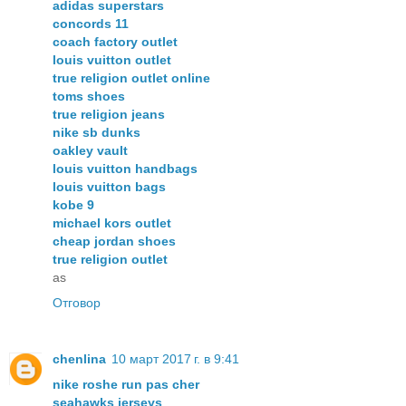
adidas superstars
concords 11
coach factory outlet
louis vuitton outlet
true religion outlet online
toms shoes
true religion jeans
nike sb dunks
oakley vault
louis vuitton handbags
louis vuitton bags
kobe 9
michael kors outlet
cheap jordan shoes
true religion outlet
as
Отговор
chenlina
10 март 2017 г. в 9:41
nike roshe run pas cher
seahawks jerseys