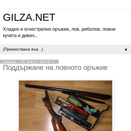
GILZA.NET
Хладно и огнестрелно оръжие, лов, риболов, ловни
кучета и дивеч...
▼
сряда, 10 март 2010 г.
Поддържане на ловното оръжие