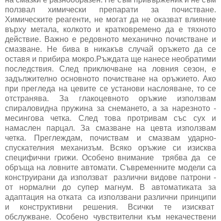
ползвал химически препарати за почистване.
Химическите реагенти, не могат да не оказват влияние
върху метала, колкото и кратковремено да е тяхното
действие. Важно е редовното механично почистване и
смазване. Не бива в никакъв случай оръжето да се
оставя и прибира мокро.Ръждата ще нанесе необратими
последствия. След приключване на ловния сезон, е
задължително основното почистване на оръжието. Ако
при прегледа на цевите се установи наслояване, то се
отстранява. За глакоцевното оръжие използвам
спираловидна пружина за снемането, а за нарезното -
месингова четка. След това протривам със сух и
намаслен парцал. За смазване на цевта използвам
четка. Преглеждам, почиствам и смазвам ударно-
спускателния механизъм. Всяко оръжие си изисква
специфични грижи. Особено внимание трябва да се
обръща на ловните автомати. Съвременните модели са
конструирани да използват различни видове патрони -
от нормални до супер магнум. В автоматиката за
адаптация на отката са използвани различни принципи
и конструктивни решения. Всички те изискват
обслужване. Особено чувствителни към некачествени