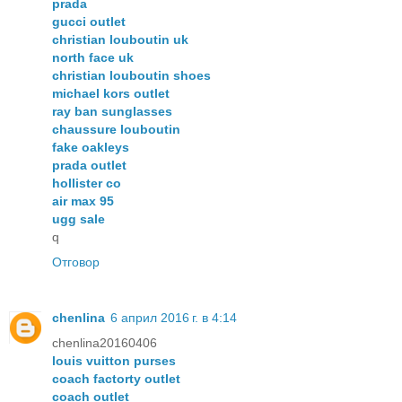
prada
gucci outlet
christian louboutin uk
north face uk
christian louboutin shoes
michael kors outlet
ray ban sunglasses
chaussure louboutin
fake oakleys
prada outlet
hollister co
air max 95
ugg sale
q
Отговор
chenlina
6 април 2016 г. в 4:14
chenlina20160406
louis vuitton purses
coach factorty outlet
coach outlet