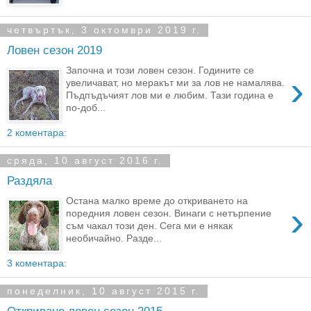
четвъртък, 3 октомври 2019 г.
Ловен сезон 2019
Започна и този ловен сезон. Годините се
›
увеличават, но меракът ми за лов не намалява.
Пъдпъдъчият лов ми е любим. Тази година е
по-доб...
2 коментара:
сряда, 10 август 2016 г.
Раздяла
Остана малко време до откриването на
›
поредния ловен сезон. Винаги с нетърпение
съм чакал този ден. Сега ми е някак
необичайно. Разде...
3 коментара:
понеделник, 10 август 2015 г.