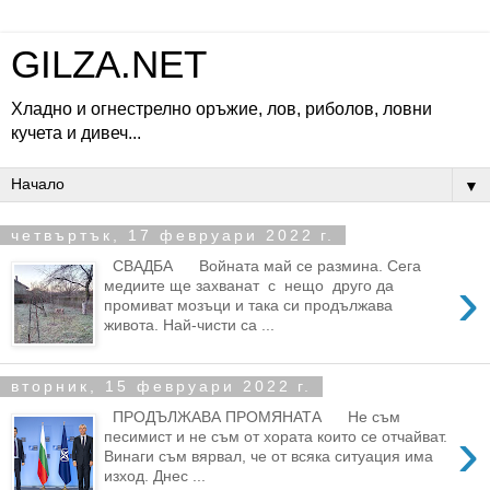
GILZA.NET
Хладно и огнестрелно оръжие, лов, риболов, ловни
кучета и дивеч...
▼
четвъртък, 17 февруари 2022 г.
СВАДБА Войната май се размина. Сега
›
медиите ще захванат с нещо друго да
промиват мозъци и така си продължава
живота. Най-чисти са ...
вторник, 15 февруари 2022 г.
ПРОДЪЛЖАВА ПРОМЯНАТА Не съм
›
песимист и не съм от хората които се отчайват.
Винаги съм вярвал, че от всяка ситуация има
изход. Днес ...