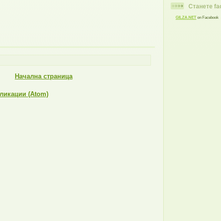
Станете f
GILZA.NET
on Facebook
Начална страница
ликации (Atom)