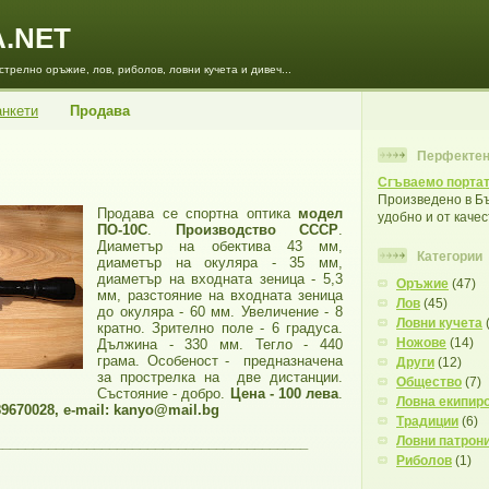
A.NET
трелно оръжие, лов, риболов, ловни кучета и дивеч...
анкети
Продава
Перфектен
Сгъваемо портат
Произведено в Бъ
Продава се спортна оптика
модел
удобно и от каче
ПО-10С
.
Производство СССР
.
Диаметър на обектива 43 мм,
Категории
диаметър на окуляра - 35 мм,
диаметър на входната зеница - 5,3
Оръжие
(47)
мм, разстояние на входната зеница
Лов
(45)
до окуляра - 60 мм. Увеличение - 8
Ловни кучета
кратно. Зрително поле - 6 градуса.
Ножове
(14)
Дължина - 330 мм. Тегло - 440
грама. Особеност - предназначена
Други
(12)
за прострелка на две дистанции.
Общество
(7)
Състояние - добро.
Цена - 100 лева
.
Ловна екипир
9670028, e-mail: kanyo@mail.bg
Традиции
(6)
Ловни патрон
_________________________________________
Риболов
(1)