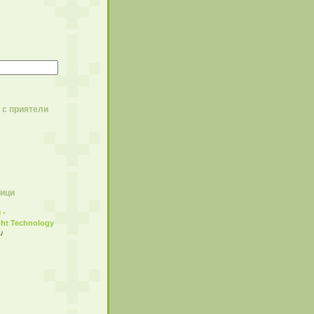
 с приятели
ици
 -
ght Technology
и