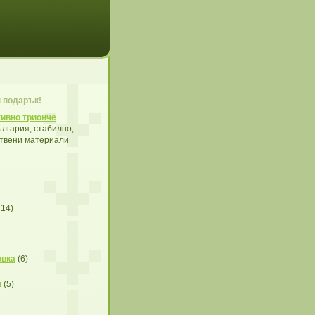
 подарък!
ивно трионче
лгария, стабилно,
ствени материали
(14)
овка
(6)
и
(5)