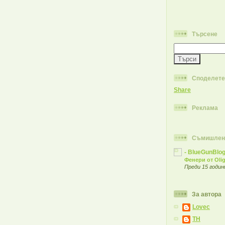
Търсене
Споделете
Share
Реклама
Съмишлен
- BlueGunBlog
Фенери от Oli
Преди 15 годин
За автора
Lovec
TH