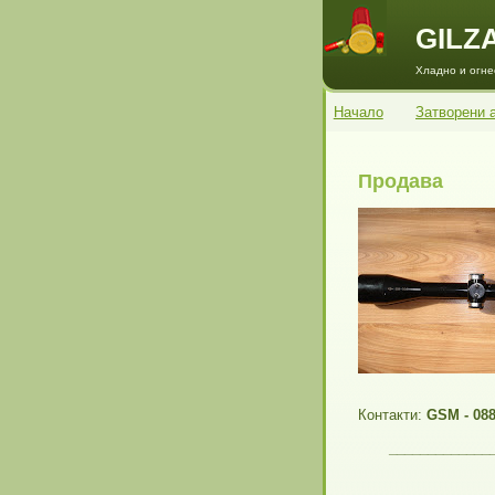
GILZ
Хладно и огнес
Начало
Затворени 
Продава
Контакти:
GSM - 088
_____________