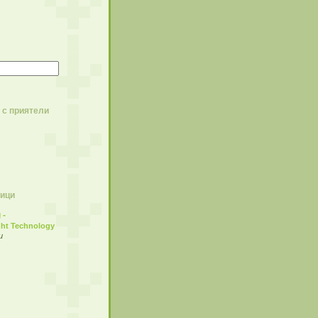
 с приятели
ици
 -
ght Technology
и