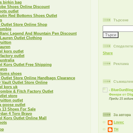
 birkin bag
obe Shoes Online Discount
ots outlet
utin Red Bottoms Shoes Outlet
ps
Търсене
Outlet Store Online Shop
rombie
Blanc Legend And Mountain Pen Discount
Lauren Outlet Clothing
vuitton
Споделете
lauren
l kors outlet
Share
factory outlet
ustralia
Реклама
l Kors Outlet Free Shipping
rseys
 toms shoes
Outlet Store Online Handbags Clearance
Съмишлен
 Vault Outlet Store Online
l kors uk
- BlueGunBlog
ombie & Fitch Factory Outlet
Фенери от Oli
tlet store
Преди 15 годин
vuitton outlet
 goose outlet
 13 Shoes For Sale
rdan 4 Toro Bravo
За автора
l Kors Outlet Online Mall
Lovec
oots
ор
TH