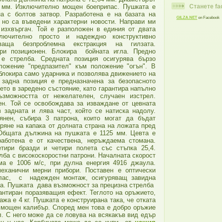
 мм. Изключително мощен боеприпас. Пушката е
Станете f
на с болтов затвор. Разработена е на базата на
GILZA.NET
on Facebook
 но са въведени характерни новости. Направи ми
 изхвъргач. Той е разположен в единия от двата
лючително просто и надеждно конструктивно
яваща безпроблемна екстракция на гилзата.
три позиционен. Блокира бойната игла. Предно
 е стрелба. Средната позиция осигурява бързо
ложение "предпазител" към положение "огън". В
блокира само ударника и позволява движението на
, задна позиция e предназначена за безопасното
ето в заредено състояние, като гарантира напълно
ъзможността от нежелателен, случаен изстрел.
ен. Той се освобождава за изваждане от цевната
в задната и лява част, който се натиска надолу.
янен, събира 3 патрона, които могат да бъдат
аряне на капака от долната страна на ложата пред
 Общата дължина на пушката е 1125 мм. Цевта е
аботена е от качествена, неръждаема стомана.
тири бразди и четири полета със стъпка 25,4.
елба с високоскоростни патрони. Началната скорост
ма е 1006 м/с, при дулна енергия 4916 джаула.
еханични мерни прибори. Поставен е оптически
клас, с надежден монтаж, осигуряващ завидна
та. Пушката дава възможност за прецизна стрелба
рантиран поразяващия ефект. Теглото на оръжието,
ажа е 4 кг. Пушката е конструирана така, че отката
 мощен калибър. Според мен това е добро оръжие
л. С него може да се ловува на всякакъв вид едър