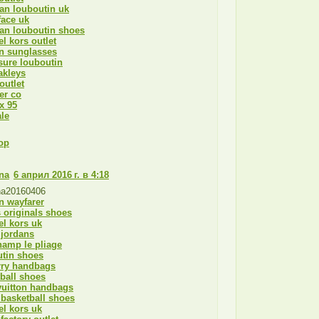
ian louboutin uk
face uk
ian louboutin shoes
l kors outlet
n sunglasses
sure louboutin
akleys
outlet
ter co
x 95
le
ор
na
6 април 2016 г. в 4:18
na20160406
n wayfarer
 originals shoes
l kors uk
 jordans
hamp le pliage
utin shoes
rry handbags
ball shoes
vuitton handbags
basketball shoes
l kors uk