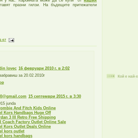
ен у нас. Карбината може да се купи от
нашия
авят празни гилзи. На бъдещите притежатели
.
1:07
din lovec
16 февруари 2010 г. в 2:02
забравиш за 20.02.2010г
Кой е най-
ор
10@gmail.com
15 септември 2015 г. в 3:30
15 junda
rombie And Fitch Kids Online
el Kors Handbags Huge Off
rdan 3 III Retro Free Shipping
al Coach Factory Outlet Online Sale
l Kors Outlet Deals Online
l kors outlet
el kors handbags