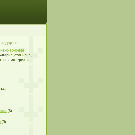
 подарък!
ивно трионче
лгария, стабилно,
ствени материали
(14)
овка
(6)
и
(5)