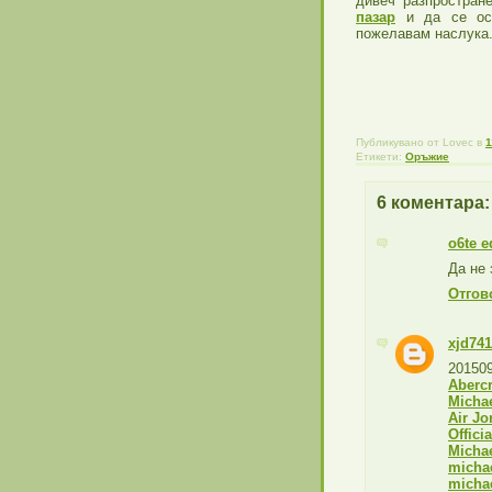
дивеч разпростран
пазар
и да се ост
пожелавам наслука
Публикувано от
Lovec
в
1
Етикети:
Оръжие
6 коментара:
o6te e
Да не 
Отгов
xjd74
201509
Aberc
Micha
Air Jo
Offici
Michae
michae
micha