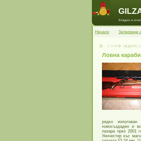
GILZ
Хладно и огнес
Начало
Затворени 
НЕДЕЛЯ, 1
Ловна караби
рядко използван
новосъздаден и вс
пазара през 2001 г
Уинчестер къс маг
гилзата 53,34 мм. 