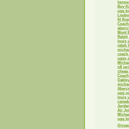
hermes
Buy K
ugg bo
Loubo
fit flo
Coach 
aberc
Mont 
Ralph 
louis 
ralph 
michae
coach 
uggs a
Michae
nfl je
cheap
Coach 
Oakley
michae
Abercr
ugg ou
louis 
canada
Jordan
Air Jo
Michae
ugg b
Отгов