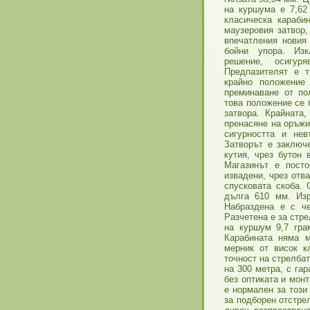
на куршума е 7,62
класическа караби
маузеровия затвор,
впечатления новия
бойни упора. Изк
решение, осигур
Предпазителят е 
крайно положение
прeминаване от по
това положение се 
затвора. Крайната
пренасяне на оръжи
сигурността и нев
Затворът е заключ
кутия, чрез бутон 
Магазинът е посто
извадени, чрез отв
спусковата скоба.
дълга 610 мм. Изр
Набраздена е с че
Разчетена е за стр
на куршум 9,7 гра
Карабината няма м
мерник от висок 
точност на стрелба
на 300 метра, с га
без оптиката и монт
е нормален за този
за подборен отстре