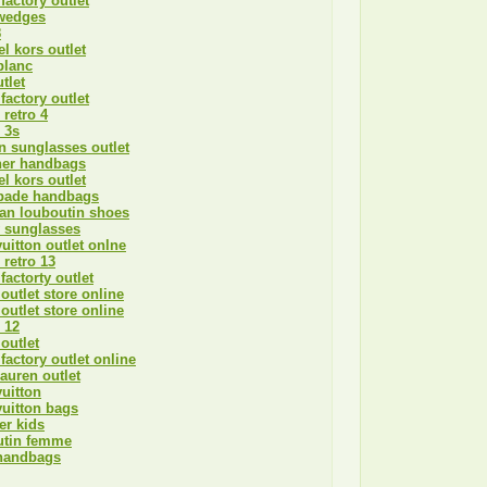
factory outlet
wedges
8
l kors outlet
blanc
tlet
factory outlet
 retro 4
 3s
n sunglasses outlet
ner handbags
l kors outlet
spade handbags
ian louboutin shoes
y sunglasses
vuitton outlet onlne
 retro 13
factorty outlet
outlet store online
outlet store online
 12
outlet
factory outlet online
lauren outlet
vuitton
vuitton bags
ter kids
utin femme
andbags