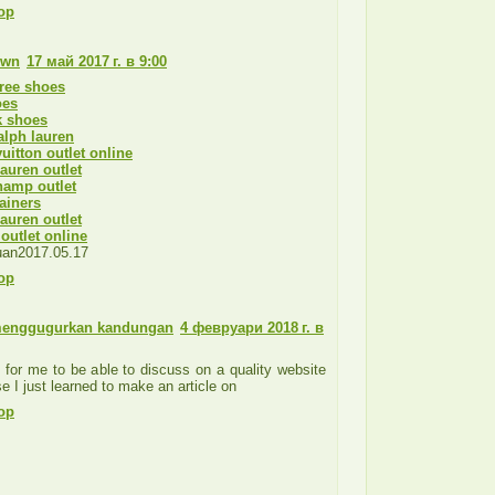
ор
own
17 май 2017 г. в 9:00
ree shoes
oes
k shoes
alph lauren
vuitton outlet online
lauren outlet
hamp outlet
rainers
lauren outlet
outlet online
an2017.05.17
ор
menggugurkan kandungan
4 февруари 2018 г. в
e for me to be able to discuss on a quality website
e I just learned to make an article on
ор