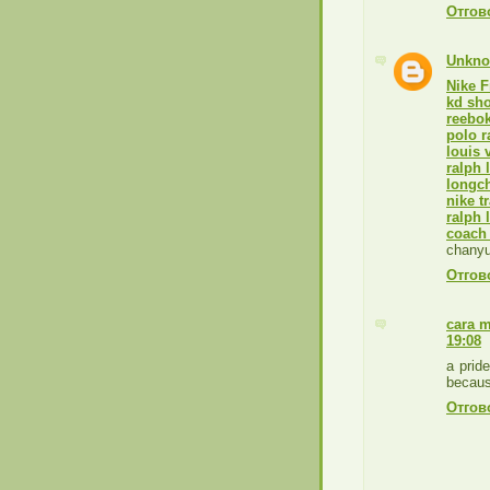
Отгов
Unkn
Nike F
kd sh
reebo
polo r
louis 
ralph 
longc
nike t
ralph 
coach 
chanyu
Отгов
cara 
19:08
a prid
becaus
Отгов