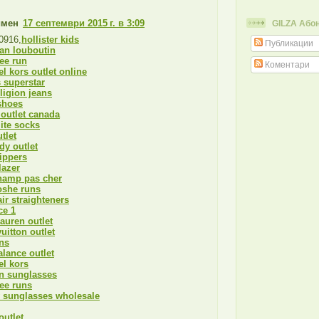
имен
17 септември 2015 г. в 3:09
GILZA Або
0916,
hollister kids
Публикации
ian louboutin
ree run
Коментари
l kors outlet online
 superstar
eligion jeans
shoes
outlet canada
lite socks
tlet
dy outlet
ippers
lazer
hamp pas cher
oshe runs
ir straighteners
ce 1
lauren outlet
vuitton outlet
ns
lance outlet
l kors
n sunglasses
ree runs
 sunglasses wholesale
outlet