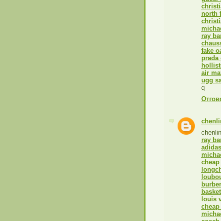
christ
north 
christ
michae
ray ba
chaus
fake o
prada 
hollis
air ma
ugg sa
q
Отгов
chenli
chenli
ray ba
adidas
michae
cheap
longc
loubo
burbe
basket
louis 
cheap 
michae