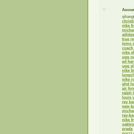
Анон
qihang
christ
nike f
michae
adidas
true r
toms 
coach 
nike e
ugg ou
ed har
ugg sl
nike b
longc
nike r
ghd ha
air for
ralph 
louis 
ray ba
new ba
michae
ray-ba
nike f
oakley
prada
gucci 