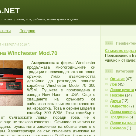
A.NET
трелно оръжие, лов, риболов, ловни кучета и дивеч...
анкети
Продава
Перфектен
4 ФЕВРУАРИ 2010 Г.
Сгъваемо портат
на Winchester Mod.70
Произведено в Бъ
удобно и от каче
Американската фирма Winchester
продължава многогодишните си
Категории
традиции в производството на ловно
оръжие. Имах възможността
Оръжие
(47)
детайлно да разгледам ловната
Лов
(45)
карабина Winchester Model 70 300
WSM. Пушката е произведена в
Ловни кучета
завода New Haen в USA. Още с
Ножове
(14)
хващането на оръжието се
Други
(12)
забелязва изключителното качество
Общество
(7)
на изработка. Това е сериен модел в
Ловна екипир
калибър 300 WSM. Този калибър е
 от българските ловци, поради това, че е
Традиции
(6)
е още не толкова известен. Официално излиза на
Ловни патрон
одина. Буквалното заначение на обозначението е
Риболов
(1)
нум. Характеризира се със скъсената дължина на
Цялата дължина на патрона е 72,64 мм. Диаметърът