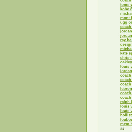
coach 
toms 
kobe 
michae
mont 
ugg ou
coach 
jordan
jordan
ray ba
desig
michae
kate 
christ
oakle
louis 
jordan
coach 
coach 
coach 
lebron
coach 
coach 
ralph 
louis 
louis 
hollis
loubo
mcm h
as